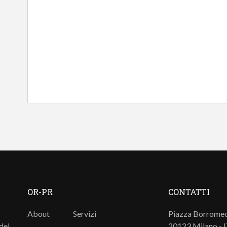
OR-PR
CONTATTI
About
Servizi
Piazza Borromeo
del
20123 Milano - 