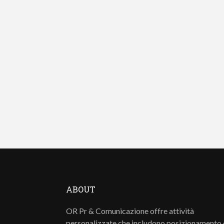
ABOUT
OR Pr & Comunicazione offre attività
personalizzate che includono posizionamento 